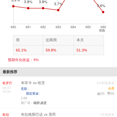
期数
周
近两周
本月
65.1%
59.8%
51.3%
预期年化收益：9%
最新推荐
本菲卡 vs 哈茨
欧罗巴
6小时前发布
08-07
免费
竞彩 :
03:00
固定奖金:
(
0
)
(
0
)
2.68
推广语：
稳胆,战意
布拉格斯巴达 vs 里昂
欧冠
2天前发布