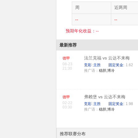
周
近两周
--
--
预期年化收益：--
最新推荐
法兰克福 vs 云达不来梅
德甲
08-23
竞彩 :主胜
固定奖金:
1.62
21:30
推广语：
稳胆,博冷
弗赖堡 vs 云达不来梅
德甲
02-22
竞彩 :主胜
固定奖金:
1.98
03:30
推广语：
稳胆,博冷
推荐联赛分布