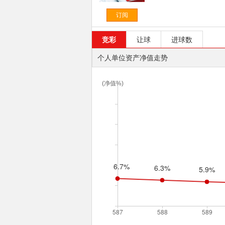
订阅
竞彩
让球
进球数
个人单位资产净值走势
(净值%)