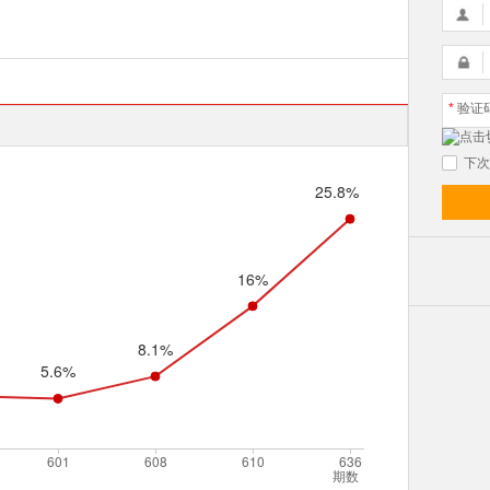
*
验证
下次
期数