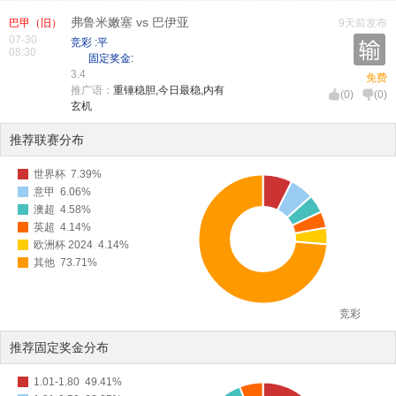
弗鲁米嫩塞 vs 巴伊亚
巴甲（旧）
9天前发布
07-30
竞彩 :平
08:30
固定奖金:
3.4
免费
推广语：
重锤稳胆,今日最稳,内有
(
0
)
(
0
)
玄机
推荐联赛分布
世界杯
7.39%
意甲
6.06%
澳超
4.58%
英超
4.14%
欧洲杯 2024
4.14%
其他
73.71%
竞彩
推荐固定奖金分布
1.01-1.80
49.41%