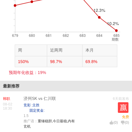
期数
周
近两周
本月
150%
98.7%
69.8%
预期年化收益：19%
最新推荐
济州SK vs 仁川联
韩职
6天前发布
08-02
竞彩 :主胜
18:30
固定奖金:
1.5
免费
推广语：
重锤稳胆,今日最稳,内有
(
0
)
(
0
)
玄机