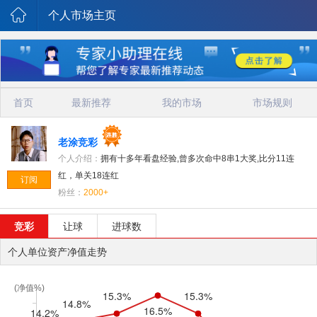
个人市场主页
首页
最新推荐
我的市场
市场规则
老涂竞彩
个人介绍：
拥有十多年看盘经验,曾多次命中8串1大奖,比分11连
红，单关18连红
订阅
粉丝：
2000+
竞彩
让球
进球数
个人单位资产净值走势
(净值%)