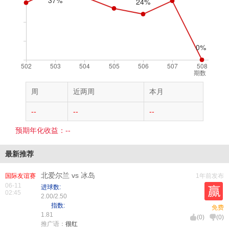
期数
周
近两周
本月
--
--
--
预期年化收益：--
最新推荐
北爱尔兰 vs 冰岛
国际友谊赛
1年前发布
06-11
进球数:
02:45
2.00/2.50
指数:
免费
1.81
(
0
)
(
0
)
推广语：
很红