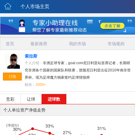
个人市场主页
首页
最新推荐
我的市场
市场规则
索拉斯
个人介绍：
非洲足球专家，goal.com尼日利亚站首席记者，长期研
究非洲各个国家的国家队和联赛，曾随尼日利亚出征2010年南非世
订阅
界杯。现为足球魔方独家签约足球情报师
粉丝：
2000+
竞彩
让球
进球数
个人单位资产净值走势
(净值%)