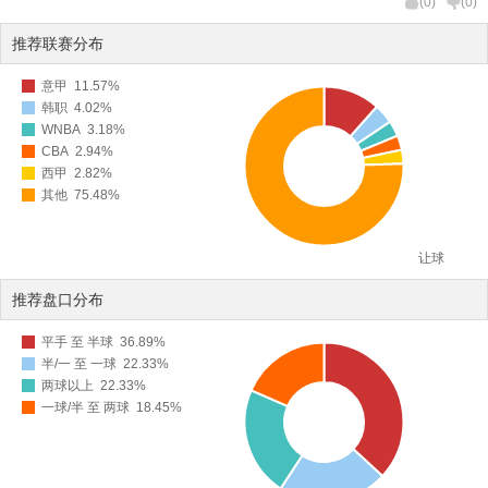
(
0
)
(
0
)
推荐联赛分布
意甲
11.57%
韩职
4.02%
WNBA
3.18%
CBA
2.94%
西甲
2.82%
其他
75.48%
让球
推荐盘口分布
平手 至 半球
36.89%
半/一 至 一球
22.33%
两球以上
22.33%
一球/半 至 两球
18.45%