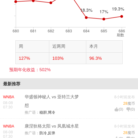
期数
周
近两周
本月
127%
103%
96.3%
预期年化收益：502%
最新推荐
华盛顿神秘人 vs 亚特兰大梦
WNBA
8小时前发布
08-08
28
魔币
想
07:30
(
0
)
(
0
)
推广语：
稳胆,博冷
康涅狄格太阳 vs 凤凰城水星
WNBA
8小时前发布
08-08
28
魔币
推广语：
防冷,反弹
07:30