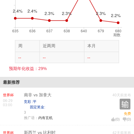
期数
周
近两周
本月
--
--
--
预期年化收益：29%
最新推荐
南非 vs 加拿大
世界杯
40天前发布
06-29
竞彩 :平
03:00
固定奖金:
3
免费
推广语：
内有玄机
(
0
)
(
0
)
新西兰 vs 比利时
世界杯
42天前发布