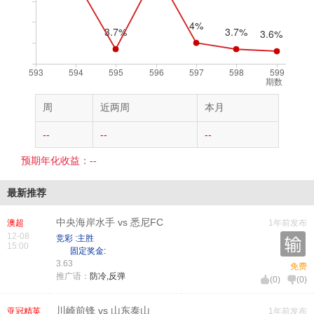
期数
周
近两周
本月
--
--
--
预期年化收益：--
最新推荐
中央海岸水手 vs 悉尼FC
澳超
1年前发布
12-08
竞彩 :主胜
15:00
固定奖金:
3.63
免费
推广语：
防冷,反弹
(
0
)
(
0
)
川崎前锋 vs 山东泰山
亚冠精英
1年前发布