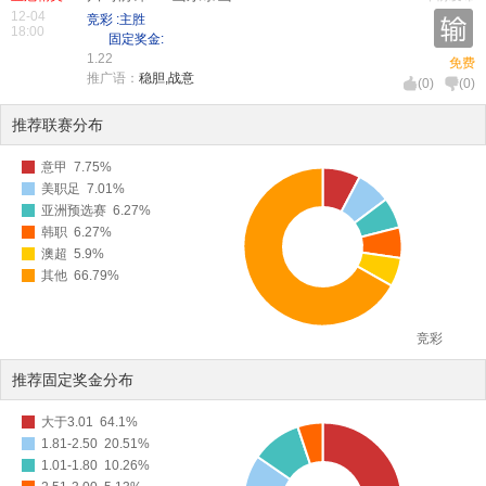
12-04
竞彩 :主胜
18:00
固定奖金:
1.22
免费
推广语：
稳胆,战意
(
0
)
(
0
)
推荐联赛分布
意甲
7.75%
美职足
7.01%
亚洲预选赛
6.27%
韩职
6.27%
澳超
5.9%
其他
66.79%
竞彩
推荐固定奖金分布
大于3.01
64.1%
1.81-2.50
20.51%
1.01-1.80
10.26%