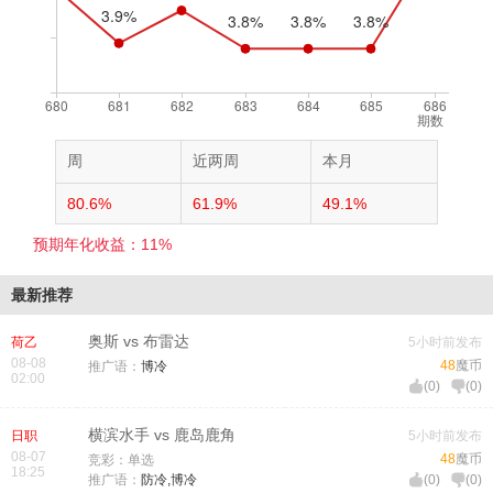
期数
周
近两周
本月
80.6%
61.9%
49.1%
预期年化收益：11%
最新推荐
奥斯 vs 布雷达
荷乙
5小时前发布
08-08
48
魔币
推广语：
博冷
02:00
(
0
)
(
0
)
横滨水手 vs 鹿岛鹿角
日职
5小时前发布
08-07
48
魔币
竞彩：单选
18:25
推广语：
防冷,博冷
(
0
)
(
0
)