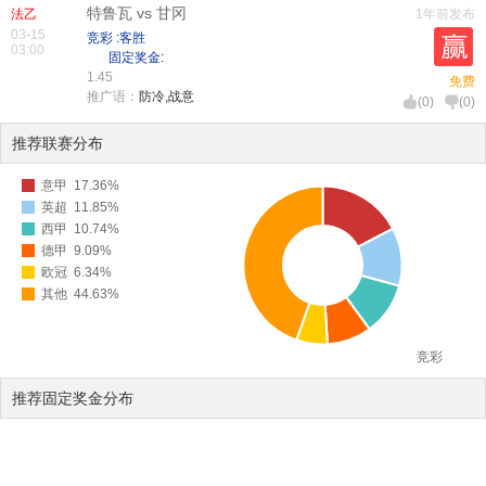
特鲁瓦 vs 甘冈
法乙
1年前发布
03-15
竞彩 :客胜
03:00
固定奖金:
1.45
免费
推广语：
防冷,战意
(
0
)
(
0
)
推荐联赛分布
意甲
17.36%
英超
11.85%
西甲
10.74%
德甲
9.09%
欧冠
6.34%
其他
44.63%
竞彩
推荐固定奖金分布