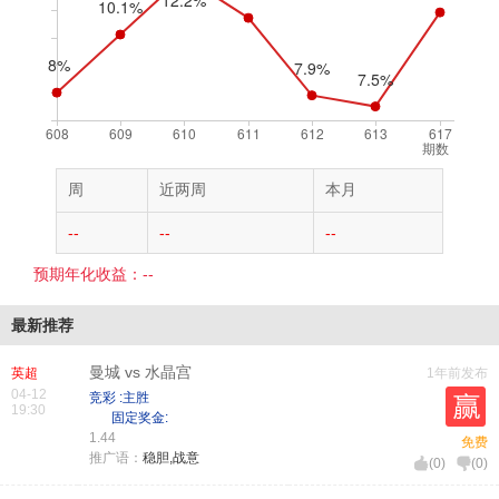
期数
周
近两周
本月
--
--
--
预期年化收益：--
最新推荐
曼城 vs 水晶宫
英超
1年前发布
04-12
竞彩 :主胜
19:30
固定奖金:
1.44
免费
推广语：
稳胆,战意
(
0
)
(
0
)