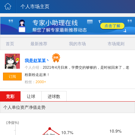
个人市场主页
首页
最新推荐
我的市场
市场规则
我是赵某某丶
个人介绍：
2021年4月归来，学费交的够够的，是时候回来了，老
粉新粉走起来！
订阅
粉丝：
2000+
竞彩
让球
进球数
个人单位资产净值走势
(净值%)