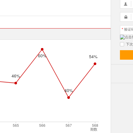
*
验证
下次
期数