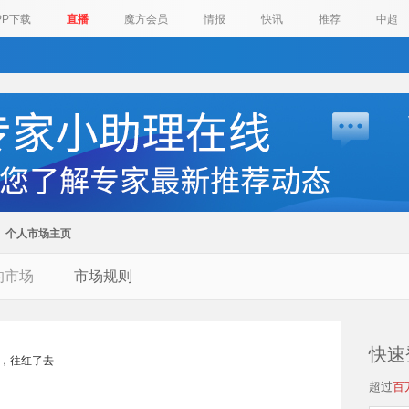
PP下载
直播
魔方会员
情报
快讯
推荐
中超
个人市场主页
的市场
市场规则
快速
，往红了去
超过
百