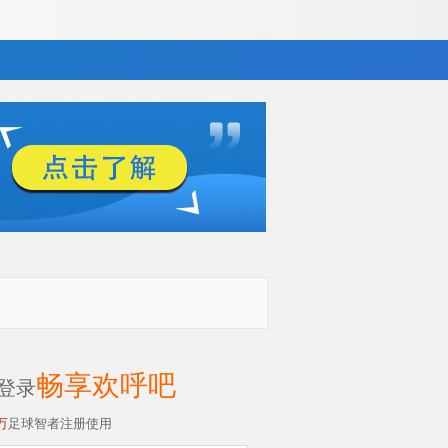
畅享欢呼吧
登录
万
足球智者注册使用