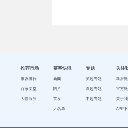
推荐市场
赛事快讯
专题
关注
推荐排行
新闻
英超专题
新浪微
百家奖堂
图片
澳超专题
官方微
大咖服务
首发
中超专题
关于我
大名单
APP