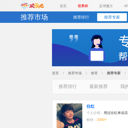
首页
世界杯
足球魔方
A
推荐市场
推荐排行
推荐专家
首页
推荐市场
推荐
推荐专家
推荐排行
最新推荐
我
往红
个人介绍：
用过往红单说话
粉丝：
2000+