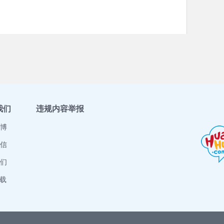
我们
违规内容举报
博
信
们
下载