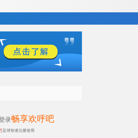
畅享欢呼吧
登录
万
足球智者注册使用