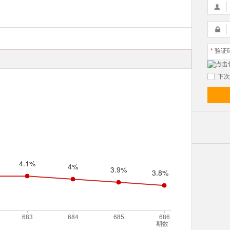
*
验证
下次
期数