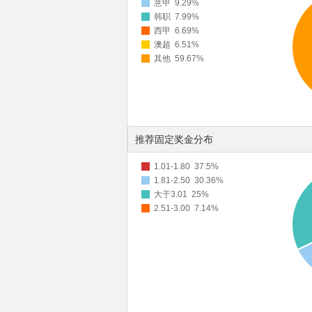
意甲
9.29%
韩职
7.99%
西甲
6.69%
澳超
6.51%
其他
59.67%
推荐固定奖金分布
1.01-1.80
37.5%
1.81-2.50
30.36%
大于3.01
25%
2.51-3.00
7.14%