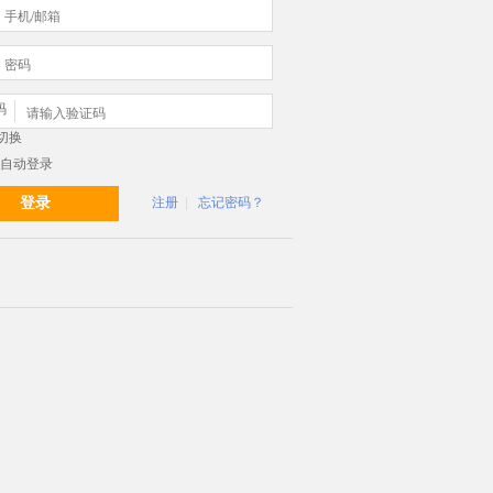
码
自动登录
登录
注册
|
忘记密码？