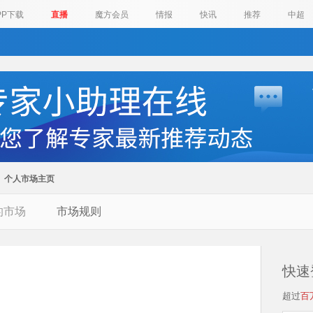
PP下载
直播
魔方会员
情报
快讯
推荐
中超
个人市场主页
的市场
市场规则
快速
超过
百