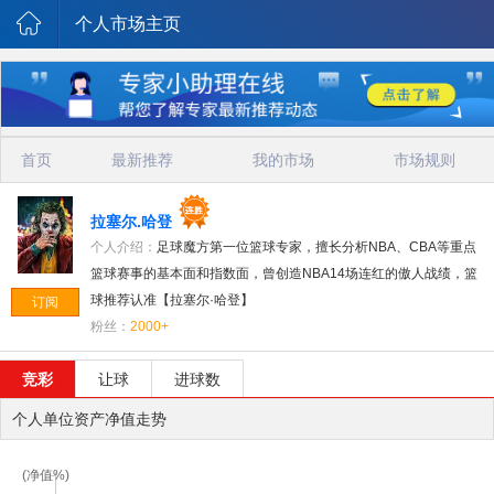
个人市场主页
首页
最新推荐
我的市场
市场规则
拉塞尔.哈登
个人介绍：
足球魔方第一位篮球专家，擅长分析NBA、CBA等重点
篮球赛事的基本面和指数面，曾创造NBA14场连红的傲人战绩，篮
球推荐认准【拉塞尔·哈登】
订阅
粉丝：
2000+
竞彩
让球
进球数
个人单位资产净值走势
(净值%)