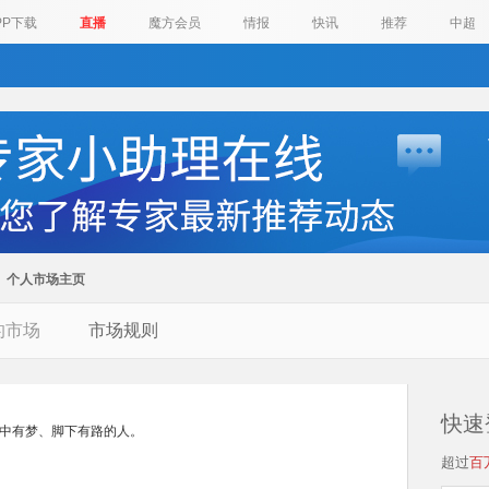
PP下载
直播
魔方会员
情报
快讯
推荐
中超
个人市场主页
的市场
市场规则
快速
中有梦、脚下有路的人。
超过
百