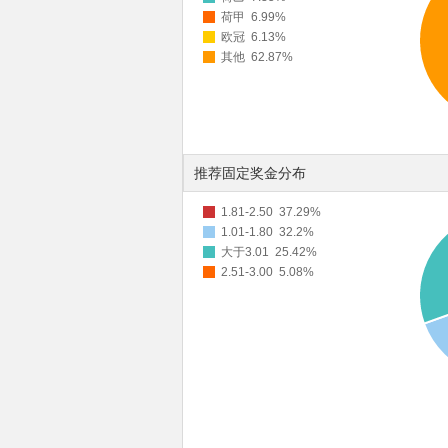
荷甲
6.99%
欧冠
6.13%
其他
62.87%
推荐固定奖金分布
1.81-2.50
37.29%
1.01-1.80
32.2%
大于3.01
25.42%
2.51-3.00
5.08%