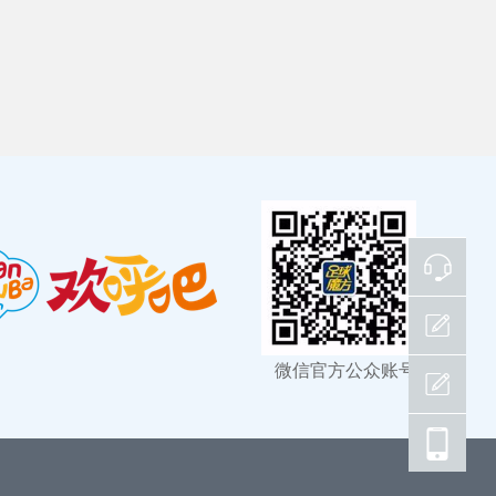
联系
客服
微信官方公众账号
发布
情报站
发布
推荐
APP