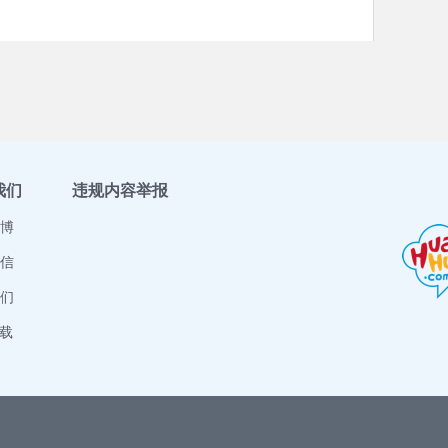
我们
违规内容举报
博
信
们
下载