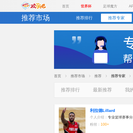
首页
世界杯
足球魔方
A
推荐市场
推荐排行
推荐专家
首页
推荐市场
推荐
推荐专家
推荐排行
最新推荐
我
利拉德Lillard
个人介绍：
专业篮球赛事分
粉丝：
100+