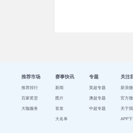
推荐市场
赛事快讯
专题
关注
推荐排行
新闻
英超专题
新浪微
百家奖堂
图片
澳超专题
官方微
大咖服务
首发
中超专题
关于我
大名单
APP