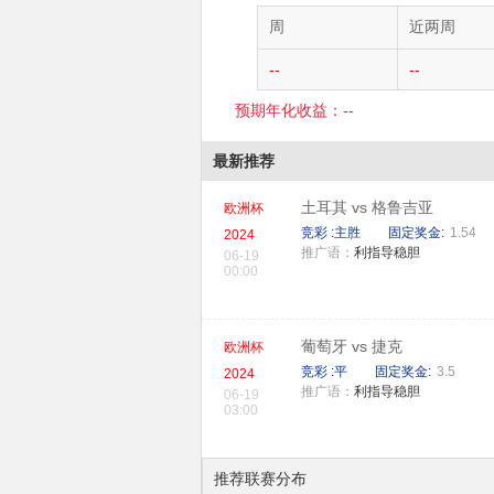
周
近两周
--
--
预期年化收益：--
最新推荐
土耳其 vs 格鲁吉亚
欧洲杯
竞彩 :主胜
固定奖金:
1.54
2024
推广语：
利指导稳胆
06-19
00:00
葡萄牙 vs 捷克
欧洲杯
竞彩 :平
固定奖金:
3.5
2024
推广语：
利指导稳胆
06-19
03:00
推荐联赛分布