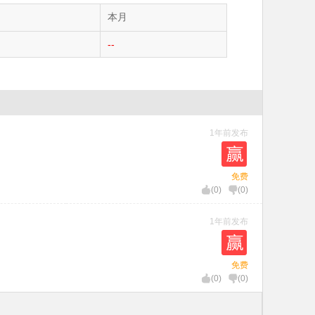
本月
--
1年前发布
免费
(
0
)
(
0
)
1年前发布
免费
(
0
)
(
0
)