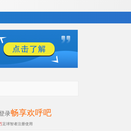
畅享欢呼吧
登录
万
足球智者注册使用