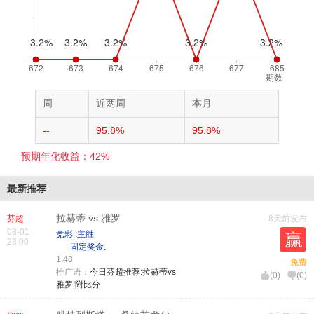
期数
周
近两周
本月
--
95.8%
95.8%
预期年化收益：42%
最新推荐
拉赫蒂 vs 雅罗
芬超
8天前发布
08-01
竞彩 :主胜
23:00
固定奖金:
1.48
免费
推广语：
今日芬超推荐:拉赫蒂vs
(
0
)
(
0
)
雅罗!附比分