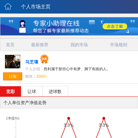
个人市场主页
首页
最新推荐
我的市场
市场规则
马芝壤
个人介绍：
胜利属于那些心中有梦、脚下有路的人。
粉丝：
2000+
订阅
竞彩
让球
进球数
个人单位资产净值走势
(净值%)