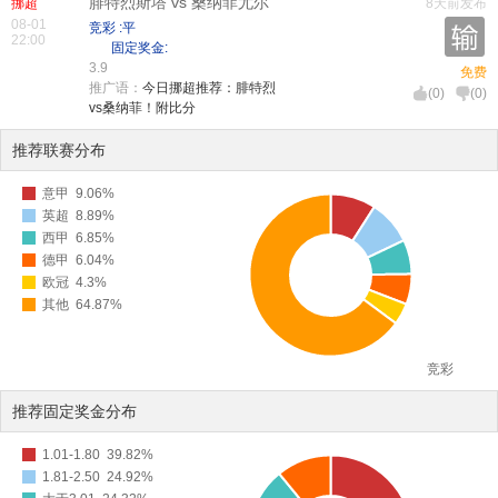
腓特烈斯塔 vs 桑纳菲尤尔
挪超
8天前发布
08-01
竞彩 :平
22:00
固定奖金:
3.9
免费
推广语：
今日挪超推荐：腓特烈
(
0
)
(
0
)
vs桑纳菲！附比分
推荐联赛分布
意甲
9.06%
英超
8.89%
西甲
6.85%
德甲
6.04%
欧冠
4.3%
其他
64.87%
竞彩
推荐固定奖金分布
1.01-1.80
39.82%
1.81-2.50
24.92%