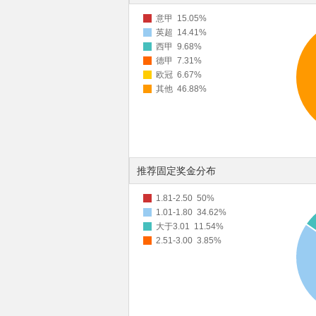
意甲
15.05%
英超
14.41%
西甲
9.68%
德甲
7.31%
欧冠
6.67%
其他
46.88%
推荐固定奖金分布
1.81-2.50
50%
1.01-1.80
34.62%
大于3.01
11.54%
2.51-3.00
3.85%