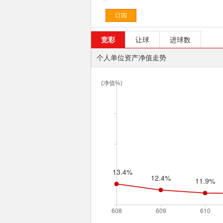
订阅
竞彩
让球
进球数
个人单位资产净值走势
(净值%)