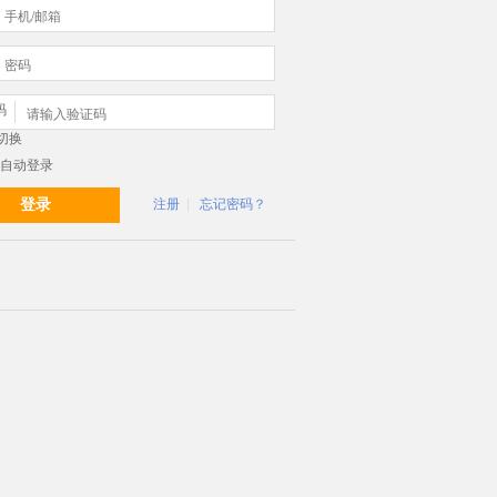
码
自动登录
登录
注册
|
忘记密码？