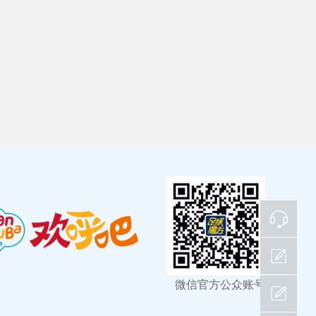
联系
客服
微信官方公众账号
发布
情报站