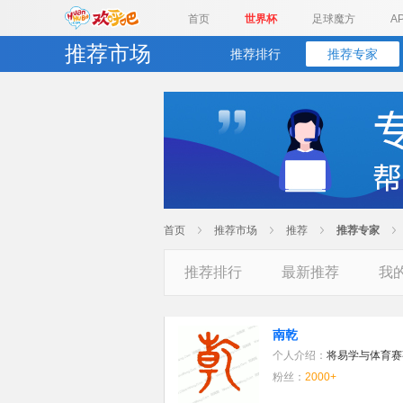
首页
世界杯
足球魔方
A
推荐市场
推荐排行
推荐专家
首页
推荐市场
推荐
推荐专家
推荐排行
最新推荐
我
南乾
个人介绍：
将易学与体育赛
粉丝：
2000+