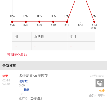
期数
周
近两周
本月
--
--
--
预期年化收益：--
最新推荐
多特蒙德 vs 美因茨
德甲
173天前发布
02-14
进球数:
03:30
3.00
指数:
免费
1.81
(
0
)
(
0
)
推广语：
重锤稳胆