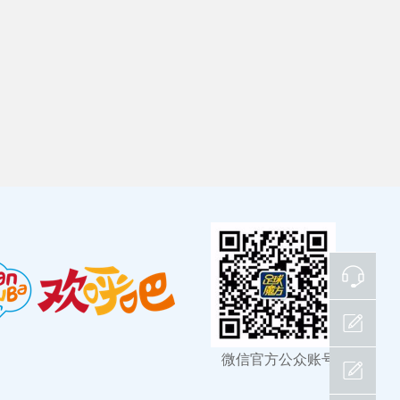
联系
客服
微信官方公众账号
发布
情报站