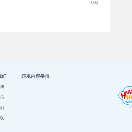
让球
我们
违规内容举报
博
信
们
下载