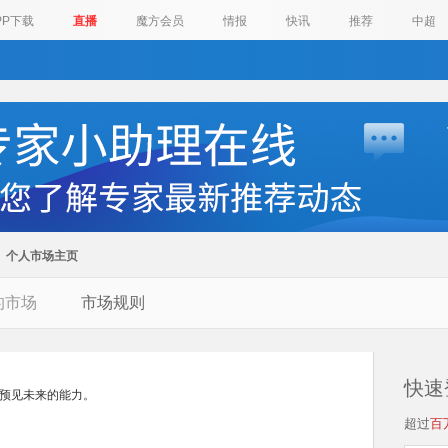
PP下载
直播
魔方会员
情报
快讯
推荐
中超
个人市场主页
的市场
市场规则
快速
预见未来的能力。
超过
百