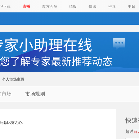
PP下载
直播
魔方会员
情报
快讯
推荐
中超
个人市场主页
的市场
市场规则
快速
洞悉比赛之心。
超过
百