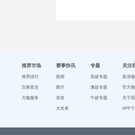
推荐市场
赛事快讯
专题
关注
推荐排行
新闻
英超专题
新浪微
百家奖堂
图片
澳超专题
官方微
大咖服务
首发
中超专题
关于我
大名单
APP