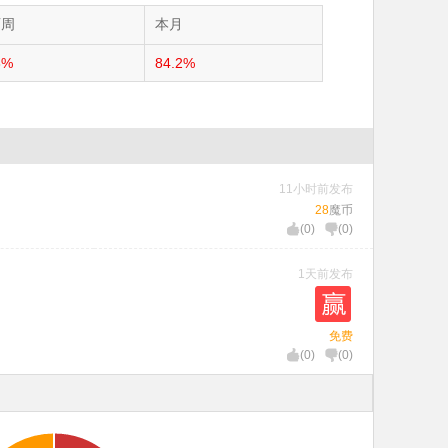
两周
本月
8%
84.2%
11小时前发布
28
魔币
(
0
)
(
0
)
马
1天前发布
免费
(
0
)
(
0
)