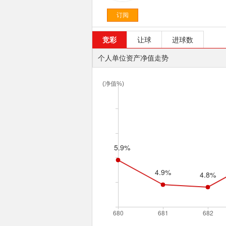
订阅
竞彩
让球
进球数
个人单位资产净值走势
(净值%)