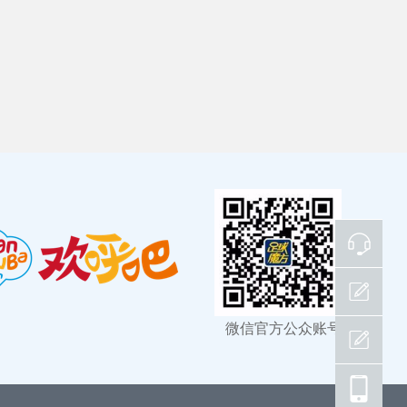
联系
客服
微信官方公众账号
发布
情报站
发布
推荐