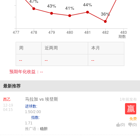
期数
周
近两周
本月
--
--
--
预期年化收益：--
最新推荐
马拉加 vs 埃登斯
西乙
1年前发布
12-19
进球数:
04:15
1.50/2.00
指数:
免费
1.71
(
0
)
(
0
)
推广语：
稳胆