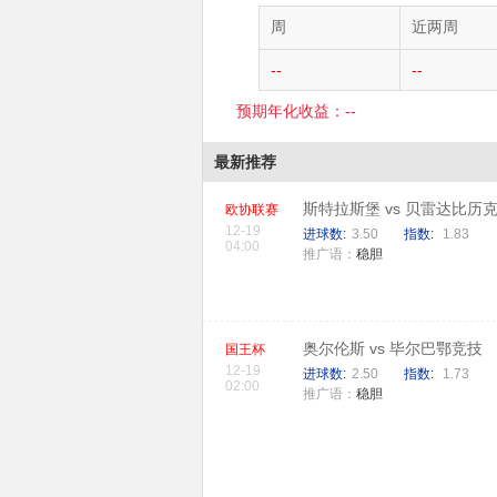
周
近两周
--
--
预期年化收益：--
最新推荐
斯特拉斯堡 vs 贝雷达比历
欧协联赛
12-19
进球数:
3.50
指数:
1.83
04:00
推广语：
稳胆
奥尔伦斯 vs 毕尔巴鄂竞技
国王杯
12-19
进球数:
2.50
指数:
1.73
02:00
推广语：
稳胆