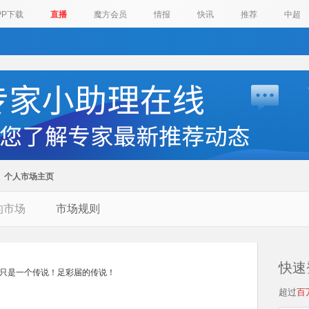
PP下载
直播
魔方会员
情报
快讯
推荐
中超
个人市场主页
的市场
市场规则
快速
只是一个传说！足彩届的传说！
超过
百