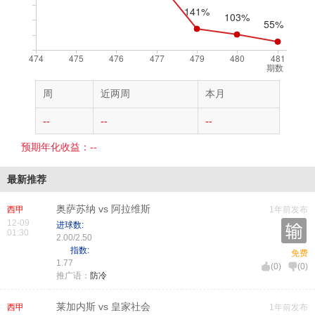
期数
周
近两周
本月
--
--
--
预期年化收益：--
最新推荐
奥萨苏纳 vs 阿拉维斯
西甲
1年前发布
12-09
进球数:
01:30
2.00/2.50
指数:
免费
1.77
(
0
)
(
0
)
推广语：
防冷
莱加内斯 vs 皇家社会
西甲
1年前发布