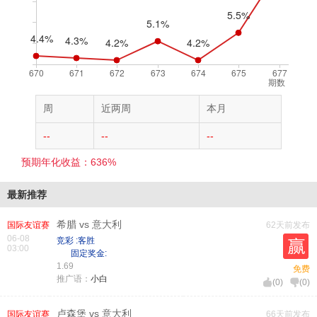
期数
周
近两周
本月
--
--
--
预期年化收益：636%
最新推荐
希腊 vs 意大利
国际友谊赛
62天前发布
06-08
竞彩 :客胜
03:00
固定奖金:
1.69
免费
推广语：
小白
(
0
)
(
0
)
卢森堡 vs 意大利
国际友谊赛
66天前发布