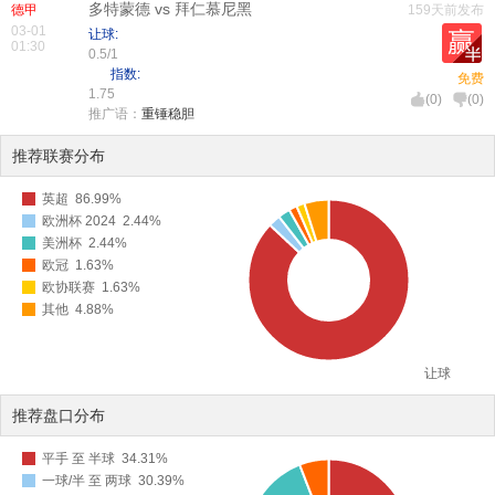
多特蒙德 vs 拜仁慕尼黑
德甲
159天前发布
03-01
让球:
01:30
0.5/1
指数:
免费
1.75
(
0
)
(
0
)
推广语：
重锤稳胆
推荐联赛分布
英超
86.99%
欧洲杯 2024
2.44%
美洲杯
2.44%
欧冠
1.63%
欧协联赛
1.63%
其他
4.88%
让球
推荐盘口分布
平手 至 半球
34.31%
一球/半 至 两球
30.39%