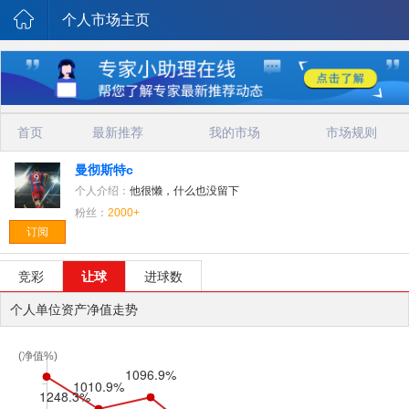
个人市场主页
首页
最新推荐
我的市场
市场规则
曼彻斯特c
个人介绍：
他很懒，什么也没留下
粉丝：
2000+
订阅
竞彩
让球
进球数
个人单位资产净值走势
(净值%)