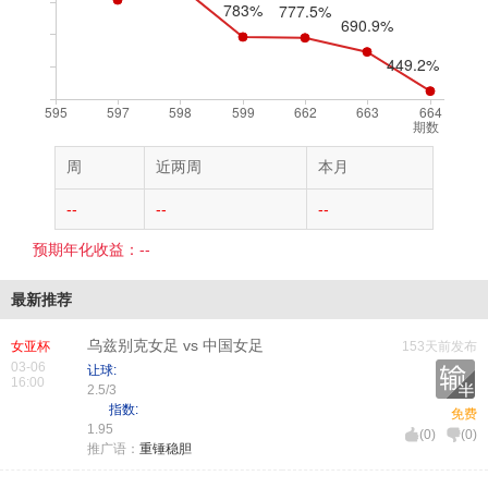
期数
周
近两周
本月
--
--
--
预期年化收益：--
最新推荐
乌兹别克女足 vs 中国女足
女亚杯
153天前发布
03-06
让球:
16:00
2.5/3
指数:
免费
1.95
(
0
)
(
0
)
推广语：
重锤稳胆