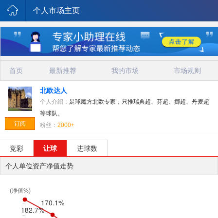
个人市场主页
首页
最新推荐
我的市场
市场规则
北欧达人
个人介绍：
足球魔方北欧专家，只推瑞典超、芬超、挪超、丹麦超
等球队。
订阅
粉丝：
2000+
竞彩
让球
进球数
个人单位资产净值走势
(净值%)