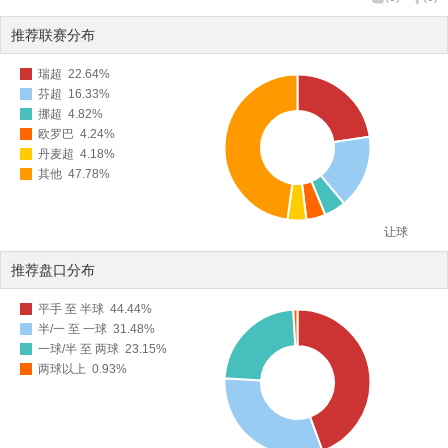
推荐联赛分布
瑞超
22.64%
芬超
16.33%
挪超
4.82%
欧罗巴
4.24%
丹麦超
4.18%
其他
47.78%
让球
推荐盘口分布
平手 至 半球
44.44%
半/一 至 一球
31.48%
一球/半 至 两球
23.15%
两球以上
0.93%