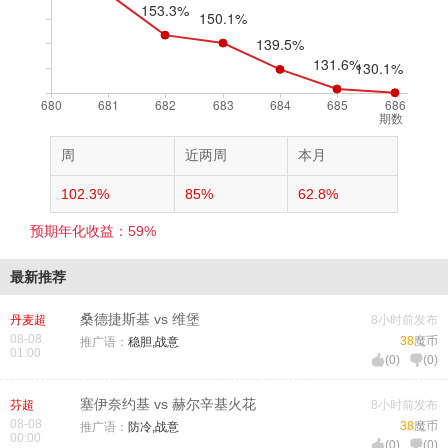
期数
周
近两周
本月
102.3%
85%
62.8%
预期年化收益：59%
最新推荐
桑德捷斯基 vs 维堡
丹麦超
8小时前发布
08-08
38
魔币
推广语：
稳胆,战意
01:00
(
0
)
(
0
)
塞伊奈约基 vs 赫尔辛基火花
芬超
8小时前发布
08-08
38
魔币
推广语：
防冷,战意
00:00
(
0
)
(
0
)