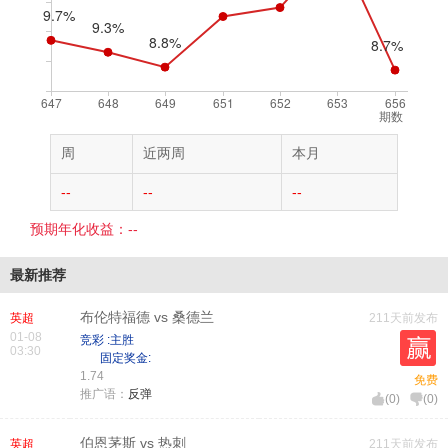
期数
周
近两周
本月
--
--
--
预期年化收益：--
最新推荐
布伦特福德 vs 桑德兰
英超
211天前发布
01-08
竞彩 :主胜
03:30
固定奖金:
1.74
免费
推广语：
反弹
(
0
)
(
0
)
伯恩茅斯 vs 热刺
英超
211天前发布