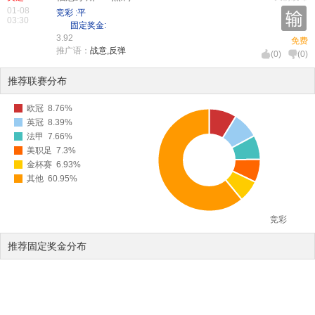
01-08
竞彩 :平
03:30
固定奖金:
3.92
免费
推广语：
战意,反弹
(
0
)
(
0
)
推荐联赛分布
欧冠
8.76%
英冠
8.39%
法甲
7.66%
美职足
7.3%
金杯赛
6.93%
其他
60.95%
竞彩
推荐固定奖金分布