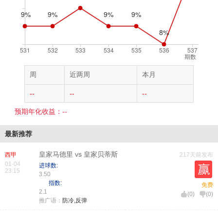
期数
周
近两周
本月
--
--
--
预期年化收益：--
最新推荐
皇家马德里 vs 皇家贝蒂斯
西甲
217天前发布
01-04
进球数:
23:15
3.50
指数:
免费
2.1
(
0
)
(
0
)
推广语：
防冷,反弹