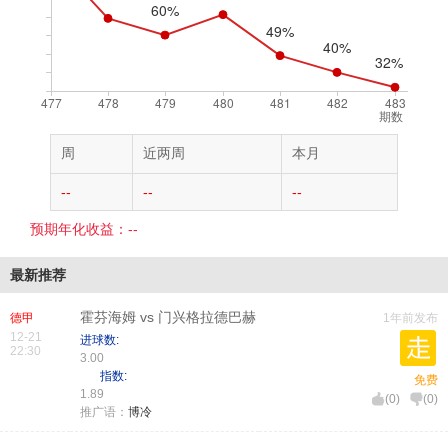
期数
周
近两周
本月
--
--
--
预期年化收益：--
最新推荐
霍芬海姆 vs 门兴格拉德巴赫
德甲
1年前发布
12-21
进球数:
22:30
3.00
指数:
免费
1.89
(
0
)
(
0
)
推广语：
博冷