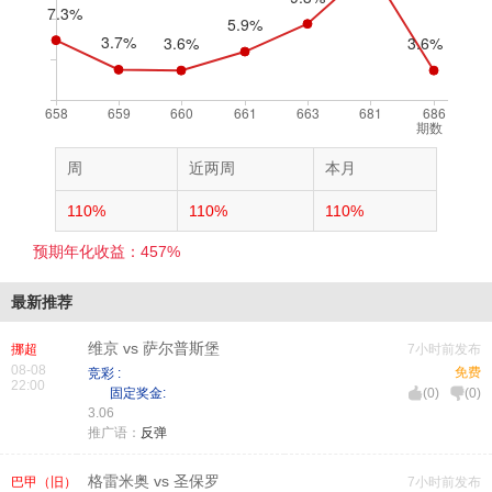
期数
周
近两周
本月
110%
110%
110%
预期年化收益：457%
最新推荐
维京 vs 萨尔普斯堡
挪超
7小时前发布
08-08
免费
竞彩 :
22:00
固定奖金:
(
0
)
(
0
)
3.06
推广语：
反弹
格雷米奥 vs 圣保罗
巴甲（旧）
7小时前发布