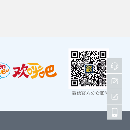
联系
客服
微信官方公众账号
发布
情报站
发布
推荐
APP
下载