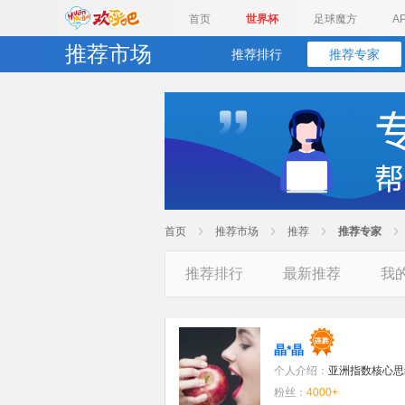
首页
世界杯
足球魔方
A
推荐市场
推荐排行
推荐专家
首页
推荐市场
推荐
推荐专家
推荐排行
最新推荐
我
晶*晶
个人介绍：
亚洲指数核心思
粉丝：
4000+