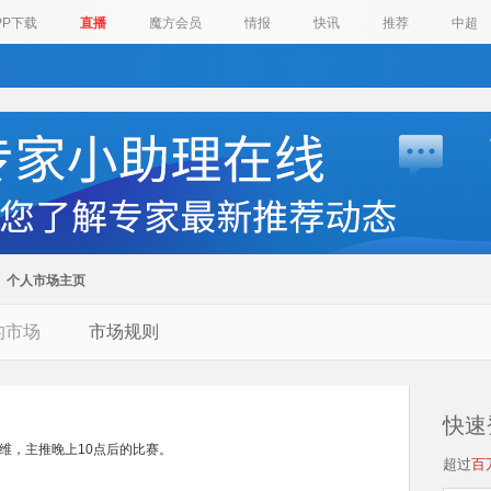
PP下载
直播
魔方会员
情报
快讯
推荐
中超
个人市场主页
的市场
市场规则
快速
维，主推晚上10点后的比赛。
超过
百