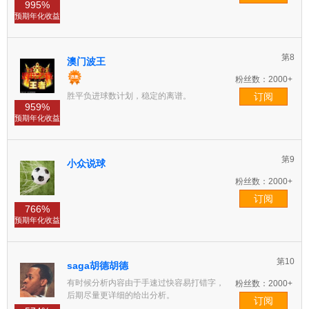
995%
预期年化收益
第8
澳门波王
粉丝数：
2000+
胜平负进球数计划，稳定的离谱。
订阅
959%
预期年化收益
第9
小众说球
粉丝数：
2000+
订阅
766%
预期年化收益
第10
saga胡德胡德
有时候分析内容由于手速过快容易打错字，
粉丝数：
2000+
后期尽量更详细的给出分析。
订阅