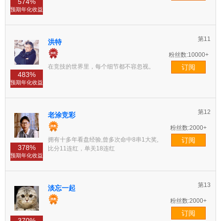
574%
预期年化收益
第11
洪特
粉丝数:10000+
在竞技的世界里，每个细节都不容忽视。
订阅
483%
预期年化收益
第12
老涂竞彩
粉丝数:2000+
拥有十多年看盘经验,曾多次命中8串1大奖,
订阅
378%
比分11连红，单关18连红
预期年化收益
第13
淡忘一起
粉丝数:2000+
订阅
370%