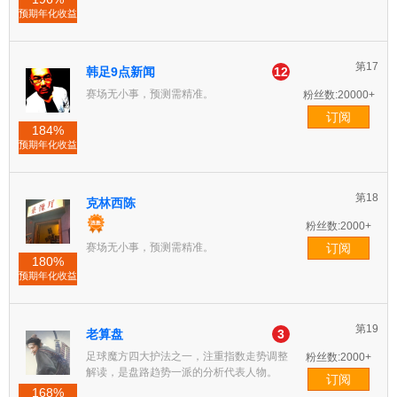
预期年化收益
第17
韩足9点新闻
12
赛场无小事，预测需精准。
粉丝数:20000+
订阅
184%
预期年化收益
第18
克林西陈
粉丝数:2000+
赛场无小事，预测需精准。
订阅
180%
预期年化收益
第19
老算盘
3
足球魔方四大护法之一，注重指数走势调整
粉丝数:2000+
解读，是盘路趋势一派的分析代表人物。
订阅
168%